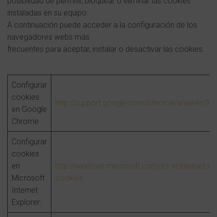
posibilidad de permitir, bloquear o eliminar las cookies
instaladas en su equipo.
A continuación puede acceder a la configuración de los
navegadores webs más
frecuentes para aceptar, instalar o desactivar las cookies:
Configurar
cookies
http://support.google.com/chrome/answer/95
en Google
Chrome
Configurar
cookies
en
http://windows.microsoft.com/es-xl/internet-e
Microsoft
cookies
Internet
Explorer: