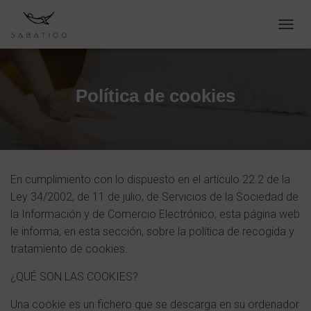
C
A
M
B
I
Política de cookies
A
R
M
O
D
O
En cumplimiento con lo dispuesto en el artículo 22.2 de la
D
E
Ley 34/2002, de 11 de julio, de Servicios de la Sociedad de
N
la Información y de Comercio Electrónico, esta página web
A
le informa, en esta sección, sobre la política de recogida y
V
E
tratamiento de cookies.
G
A
¿QUÉ SON LAS COOKIES?
C
I
Una cookie es un fichero que se descarga en su ordenador